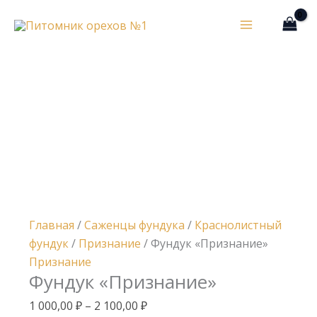
Перейти
Сумма
Количество
Диапазон
к
корзины:
товара
цен:
содержимому
Фундук
1
«Признание»
000,00 ₽
–
2
100,00 ₽
Главная
/
Саженцы фундука
/
Краснолистный
фундук
/
Признание
/ Фундук «Признание»
Признание
Фундук «Признание»
1 000,00
₽
–
2 100,00
₽